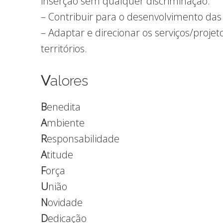
inserção sem qualquer discriminação.
– Contribuir para o desenvolvimento das
– Adaptar e direcionar os serviços/proje
territórios.
V
alores
B
enedita
A
mbiente
R
esponsabilidade
A
titude
F
orça
U
nião
N
ovidade
D
edicação