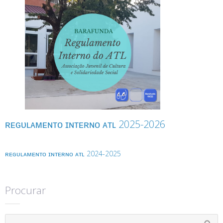
ʀᴇɢᴜʟᴀᴍᴇɴᴛᴏ ɪɴᴛᴇʀɴᴏ ᴀᴛʟ 2025-2026
ʀᴇɢᴜʟᴀᴍᴇɴᴛᴏ ɪɴᴛᴇʀɴᴏ ᴀᴛʟ 2024-2025
Procurar