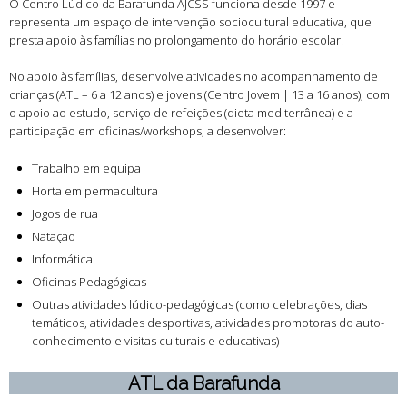
O Centro Lúdico da Barafunda AJCSS funciona desde 1997 e
representa um espaço de intervenção sociocultural educativa, que
presta apoio às famílias no prolongamento do horário escolar.
No apoio às famílias, desenvolve atividades no acompanhamento de
crianças (ATL – 6 a 12 anos) e jovens (Centro Jovem | 13 a 16 anos), com
o apoio ao estudo, serviço de refeições (dieta mediterrânea) e a
participação em oficinas/workshops, a desenvolver:
Trabalho em equipa
Horta em permacultura
Jogos de rua
Natação
Informática
Oficinas Pedagógicas
Outras atividades lúdico-pedagógicas (como celebrações, dias
temáticos, atividades desportivas, atividades promotoras do auto-
conhecimento e visitas culturais e educativas)
ATL da Barafunda