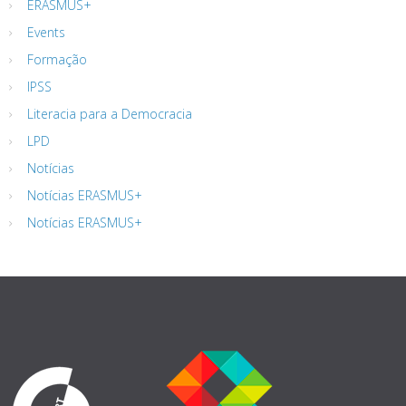
ERASMUS+
Events
Formação
IPSS
Literacia para a Democracia
LPD
Notícias
Notícias ERASMUS+
Notícias ERASMUS+