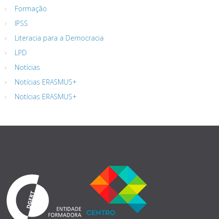
Formação
IPSS
Literacia para a Democracia
LPD
Notícias
Notícias ERASMUS+
Notícias ERASMUS+