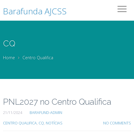
Barafunda AJCSS
CQ
Home
Centro Qualifica
PNL2027 no Centro Qualifica
21/11/2024
BARAFUND-ADMIN
CENTRO QUALIFICA
,
CQ
,
NOTÍCIAS
NO COMMENTS