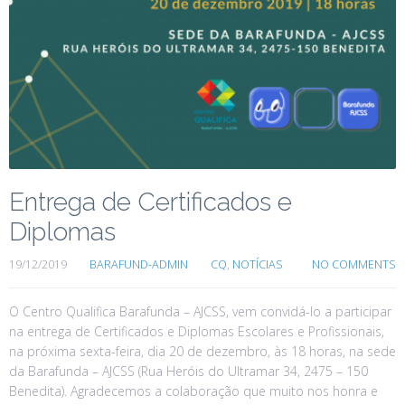
Entrega de Certificados e
Diplomas
19/12/2019
BARAFUND-ADMIN
CQ
,
NOTÍCIAS
NO COMMENTS
O Centro Qualifica Barafunda – AJCSS, vem convidá-lo a participar
na entrega de Certificados e Diplomas Escolares e Profissionais,
na próxima sexta-feira, dia 20 de dezembro, às 18 horas, na sede
da Barafunda – AJCSS (Rua Heróis do Ultramar 34, 2475 – 150
Benedita). Agradecemos a colaboração que muito nos honra e