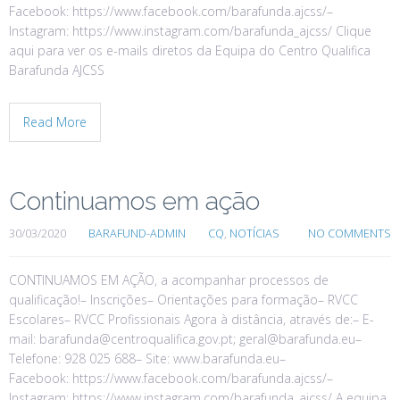
Facebook: https://www.facebook.com/barafunda.ajcss/–
Instagram: https://www.instagram.com/barafunda_ajcss/ Clique
aqui para ver os e-mails diretos da Equipa do Centro Qualifica
Barafunda AJCSS
Read More
Continuamos em ação
30/03/2020
BARAFUND-ADMIN
CQ
,
NOTÍCIAS
NO COMMENTS
CONTINUAMOS EM AÇÃO, a acompanhar processos de
qualificação!– Inscrições– Orientações para formação– RVCC
Escolares– RVCC Profissionais Agora à distância, através de:– E-
mail: barafunda@centroqualifica.gov.pt; geral@barafunda.eu–
Telefone: 928 025 688– Site: www.barafunda.eu–
Facebook: https://www.facebook.com/barafunda.ajcss/–
Instagram: https://www.instagram.com/barafunda_ajcss/ A equipa