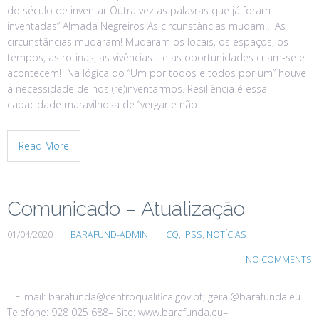
do século de inventar Outra vez as palavras que já foram
inventadas” Almada Negreiros As circunstâncias mudam… As
circunstâncias mudaram! Mudaram os locais, os espaços, os
tempos, as rotinas, as vivências… e as oportunidades criam-se e
acontecem! Na lógica do “Um por todos e todos por um” houve
a necessidade de nos (re)inventarmos. Resiliência é essa
capacidade maravilhosa de “vergar e não…
Read More
Comunicado – Atualização
01/04/2020
BARAFUND-ADMIN
CQ
,
IPSS
,
NOTÍCIAS
NO COMMENTS
– E-mail: barafunda@centroqualifica.gov.pt; geral@barafunda.eu–
Telefone: 928 025 688– Site: www.barafunda.eu–