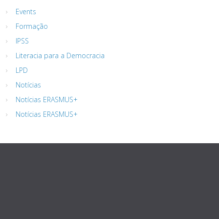
Events
Formação
IPSS
Literacia para a Democracia
LPD
Notícias
Notícias ERASMUS+
Notícias ERASMUS+