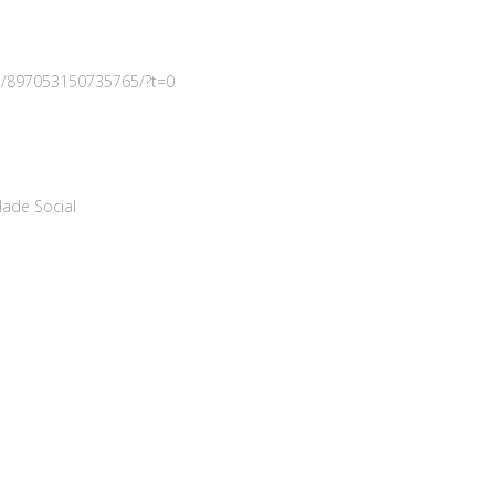
os/897053150735765/?t=0
dade Social