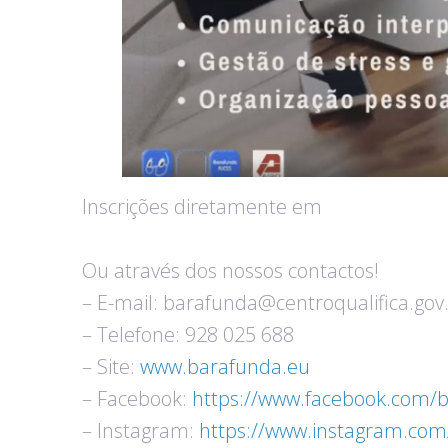
Inscrições diretamente em
Ou através dos nossos contactos!
– E-mail: barafunda@centroqualifica.gov
– Telefone: 928 025 688
– Site:
www.barafunda.eu
– Facebook:
https://www.facebook.com/b
– Instagram:
https://www.instagram.com