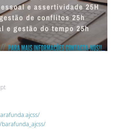
.pt
arafunda.ajcss/
/barafunda_ajcss/