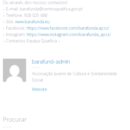
Ou através dos nossos contactos!
– E-mail: barafunda@centroqualifica.gov.pt
– Telefone: 928 025 688
– Site:
www.barafunda.eu
– Facebook:
https://www.facebook.com/barafunda.ajcss/
– Instagram:
https://www.instagram.com/barafunda_ajcss/
– Contactos Equipa Qualifica –
barafund-admin
Associação Juvenil de Cultura e Solidariedade
Social
Website
Procurar