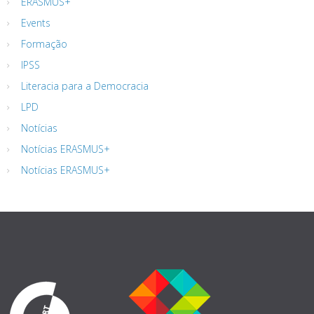
ERASMUS+
Events
Formação
IPSS
Literacia para a Democracia
LPD
Notícias
Notícias ERASMUS+
Notícias ERASMUS+