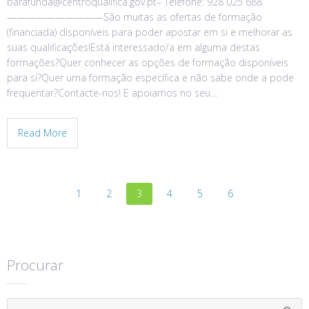
barafunda@centroqualifica.gov.pt– Telefone: 928 025 688
——————————São muitas as ofertas de formação
(financiada) disponíveis para poder apostar em si e melhorar as
suas qualificações!Está interessado/a em alguma destas
formações?Quer conhecer as opções de formação disponíveis
para si?Quer uma formação específica e não sabe onde a pode
frequentar?Contacte-nos! E apoiamos no seu…
Read More
1
2
3
4
5
6
Procurar