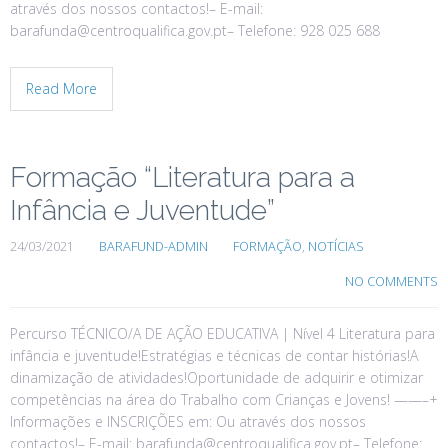
através dos nossos contactos!– E-mail:
barafunda@centroqualifica.gov.pt– Telefone: 928 025 688
Read More
Formação “Literatura para a
Infância e Juventude”
24/03/2021
BARAFUND-ADMIN
FORMAÇÃO
,
NOTÍCIAS
NO COMMENTS
Percurso TÉCNICO/A DE AÇÃO EDUCATIVA | Nível 4 Literatura para
infância e juventude!Estratégias e técnicas de contar histórias!A
dinamização de atividades!Oportunidade de adquirir e otimizar
competências na área do Trabalho com Crianças e Jovens! ——–+
Informações e INSCRIÇÕES em: Ou através dos nossos
contactos!– E-mail: barafunda@centroqualifica.gov.pt– Telefone: