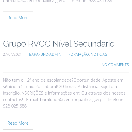
barafunda@centroqualifica.gov.pt– Telefone: 928 025 688
Read More
Grupo RVCC Nível Secundário
27/04/2021
BARAFUND-ADMIN
FORMAÇÃO
,
NOTÍCIAS
NO COMMENTS
Não tem o 12º ano de escolaridade?Oportunidade! Aposte em
si!Início a 5 maio!Pós laboral! 20 horas! A distância! Sujeito a
inscrição!INSCRIÇÕES e Informações em: Ou através dos nossos
contactos!– E-mail: barafunda@centroqualifica.gov.pt– Telefone:
928 025 688
Read More