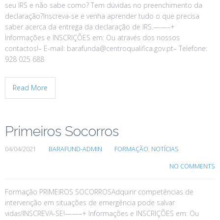
seu IRS e não sabe como? Tem dúvidas no preenchimento da
declaração?Inscreva-se e venha aprender tudo o que precisa
saber acerca da entrega da declaração de IRS.——–+
Informações e INSCRIÇÕES em: Ou através dos nossos
contactos!– E-mail: barafunda@centroqualifica.gov.pt– Telefone:
928 025 688
Read More
Primeiros Socorros
04/04/2021
BARAFUND-ADMIN
FORMAÇÃO
,
NOTÍCIAS
NO COMMENTS
Formação PRIMEIROS SOCORROSAdquirir competências de
intervenção em situações de emergência pode salvar
vidas!INSCREVA-SE!——–+ Informações e INSCRIÇÕES em: Ou