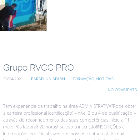
Grupo RVCC PRO
28/04/2021
BARAFUND-ADMIN
FORMAÇÃO
,
NOTÍCIAS
NO COMMENTS
Tem experiência de trabalho na área ADMINISTRATIVA?Pode obter
a carteira profissional (certificação) – nível 2 ou 4 de qualificação –
através do reconhecimento das suas competências!Início a 11
maio!Pós laboral! 20 horas! Sujeito a inscrição!INSCRIÇÕES e
Informações em: Ou através dos nossos contactos!– E-mail: