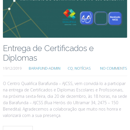
Entrega de Certificados e
Diplomas
19/12/2019
BARAFUND-ADMIN
CQ
,
NOTÍCIAS
NO COMMENTS
O Centro Qualifica Barafunda – AJCSS, vem convidá-lo a participar
na entrega de Certificados e Diplomas Escolares e Profissionais,
na próxima sexta-feira, dia 20 de dezembro, às 18 horas, na sede
da Barafunda – AJCSS (Rua Heróis do Ultramar 34, 2475 – 150
Benedita). Agradecemos a colaboração que muito nos honra e
valorizará com a sua presença.