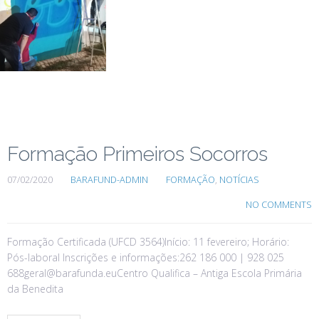
Formação Primeiros Socorros
07/02/2020
BARAFUND-ADMIN
FORMAÇÃO
,
NOTÍCIAS
NO COMMENTS
Formação Certificada (UFCD 3564)Início: 11 fevereiro; Horário:
Pós-laboral Inscrições e informações:262 186 000 | 928 025
688geral@barafunda.euCentro Qualifica – Antiga Escola Primária
da Benedita