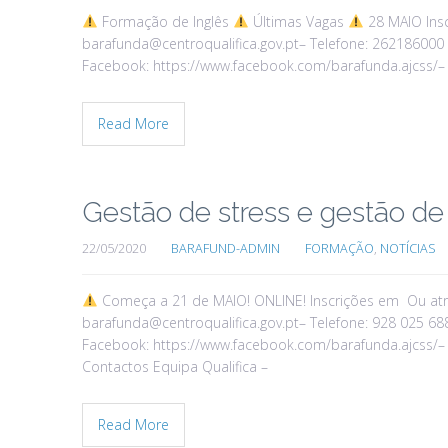
Formação de Inglês
Últimas Vagas
28 MAIO Insc
barafunda@centroqualifica.gov.pt– Telefone: 262186000
Facebook: https://www.facebook.com/barafunda.ajcss/– 
Read More
Gestão de stress e gestão de 
22/05/2020
BARAFUND-ADMIN
FORMAÇÃO
,
NOTÍCIAS
Começa a 21 de MAIO! ONLINE! Inscrições em Ou atra
barafunda@centroqualifica.gov.pt– Telefone: 928 025 68
Facebook: https://www.facebook.com/barafunda.ajcss/– 
Contactos Equipa Qualifica –
Read More