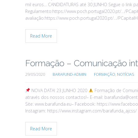
mil euros… CANDIDATURAS até 30 JUNHO Segue o link pa
Regulamento:https://www.poch.portugal2020.pt/…/PCap
avaliação:https://www.poch.portugal2020.pt/…/PCapita
Read More
Formação – Comunicação inte
29/05/2020
BARAFUND-ADMIN
FORMAÇÃO
,
NOTÍCIAS
NOVA DATA! 23 JUNHO 2020
Formação de Comunica
através dos nossos contactos!– E-mail: barafunda@centr
Site: www.barafunda.eu– Facebook: https://www.faceboo
Instagram: https://www.instagram.com/barafunda_ajcss
Read More