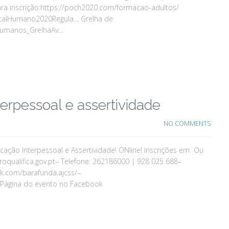
ra inscrição:https://poch2020.com/formacao-adultos/
italHumano2020Regula… Grelha de
lHumanos_GrelhaAv…
rpessoal e assertividade
NO COMMENTS
ção Interpessoal e Assertividade! ONline! Inscrições em Ou
oqualifica.gov.pt– Telefone: 262186000 | 928 025 688–
k.com/barafunda.ajcss/–
/ Página do evento no Facebook