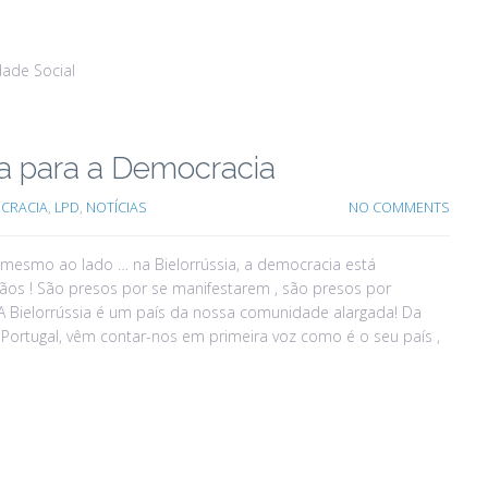
dade Social
ia para a Democracia
OCRACIA
,
LPD
,
NOTÍCIAS
NO COMMENTS
 mesmo ao lado … na Bielorrússia, a democracia está
ãos ! São presos por se manifestarem , são presos por
A Bielorrússia é um país da nossa comunidade alargada! Da
 Portugal, vêm contar-nos em primeira voz como é o seu país ,