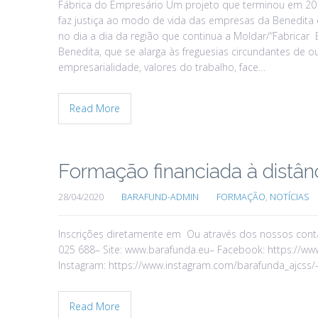
Fábrica do Empresário Um projeto que terminou em 201
faz justiça ao modo de vida das empresas da Benedita e
no dia a dia da região que continua a Moldar/“Fabricar
Benedita, que se alarga às freguesias circundantes de ou
empresarialidade, valores do trabalho, face…
Read More
Formação financiada à distân
28/04/2020
BARAFUND-ADMIN
FORMAÇÃO
,
NOTÍCIAS
Inscrições diretamente em Ou através dos nossos contac
025 688– Site: www.barafunda.eu– Facebook: https://w
Instagram: https://www.instagram.com/barafunda_ajcss/
Read More