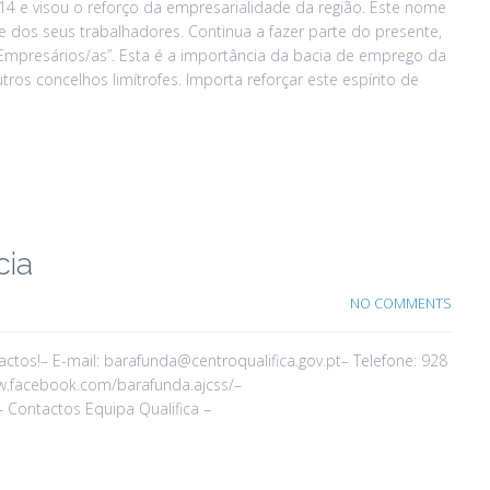
4 e visou o reforço da empresarialidade da região. Este nome
 dos seus trabalhadores. Continua a fazer parte do presente,
 Empresários/as”. Esta é a importância da bacia de emprego da
tros concelhos limítrofes. Importa reforçar este espírito de
cia
NO COMMENTS
tos!– E-mail: barafunda@centroqualifica.gov.pt– Telefone: 928
ww.facebook.com/barafunda.ajcss/–
– Contactos Equipa Qualifica –