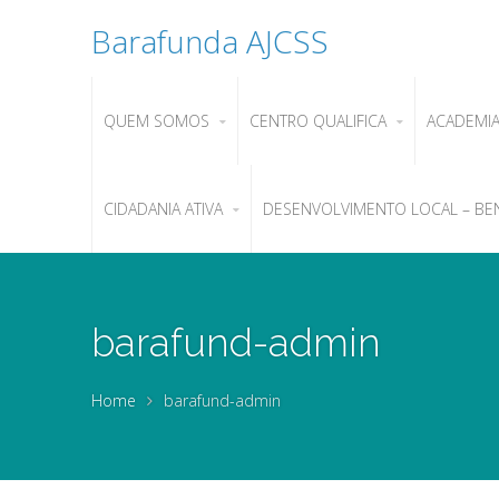
Barafunda AJCSS
QUEM SOMOS
CENTRO QUALIFICA
ACADEMI
CIDADANIA ATIVA
DESENVOLVIMENTO LOCAL – BE
barafund-admin
Home
barafund-admin