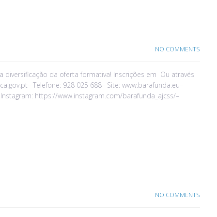
NO COMMENTS
diversificação da oferta formativa! Inscrições em Ou através
ca.gov.pt– Telefone: 928 025 688– Site: www.barafunda.eu–
Instagram: https://www.instagram.com/barafunda_ajcss/–
NO COMMENTS