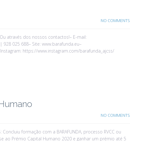
NO COMMENTS
Ou através dos nossos contactos!– E-mail:
 | 928 025 688– Site: www.barafunda.eu–
Instagram: https://www.instagram.com/barafunda_ajcss/
l Humano
NO COMMENTS
 Concluiu formação com a BARAFUNDA, processo RVCC ou
se ao Prémio Capital Humano 2020 e ganhar um prémio até 5