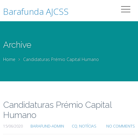
Barafunda AJCSS
Archive
Home
Candidaturas Prémio Capital Humano
Candidaturas Prémio Capital
Humano
15/06/2020
BARAFUND-ADMIN
CQ
,
NOTÍCIAS
NO COMMENTS