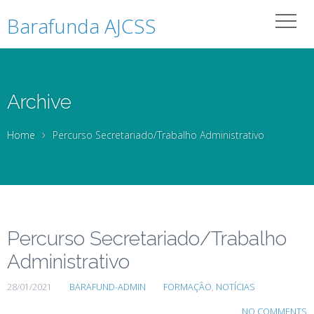
Barafunda AJCSS
Archive
Home
Percurso Secretariado/Trabalho Administrativo
Percurso Secretariado/Trabalho
Administrativo
28/01/2021
BARAFUND-ADMIN
FORMAÇÃO
,
NOTÍCIAS
NO COMMENTS