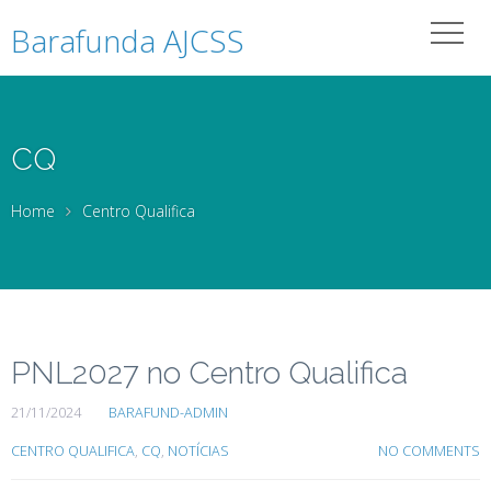
Barafunda AJCSS
CQ
Home
Centro Qualifica
PNL2027 no Centro Qualifica
21/11/2024
BARAFUND-ADMIN
CENTRO QUALIFICA
,
CQ
,
NOTÍCIAS
NO COMMENTS