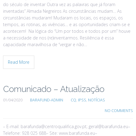
do século de inventar Outra vez as palavras que já foram
inventadas” Almada Negreiros As circunstâncias mudam… As
circunstâncias mudaram! Mudaram os locais, os espaços, os
tempos, as rotinas, as vivências… e as oportunidades criam-se e
acontecem! Na lógica do “Um por todos e todos por um” houve
a necessidade de nos (re)inventarmos. Resiliência é essa
capacidade maravilhosa de “vergar e não…
Read More
Comunicado – Atualização
01/04/2020
BARAFUND-ADMIN
CQ
,
IPSS
,
NOTÍCIAS
NO COMMENTS
– E-mail: barafunda@centroqualifica.gov.pt; geral@barafunda.eu–
Telefone: 928 025 688– Site: www.barafunda.eu–