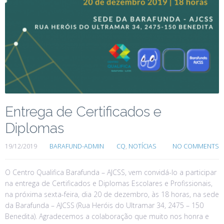
Entrega de Certificados e
Diplomas
19/12/2019
BARAFUND-ADMIN
CQ
,
NOTÍCIAS
NO COMMENTS
O Centro Qualifica Barafunda – AJCSS, vem convidá-lo a participar
na entrega de Certificados e Diplomas Escolares e Profissionais,
na próxima sexta-feira, dia 20 de dezembro, às 18 horas, na sede
da Barafunda – AJCSS (Rua Heróis do Ultramar 34, 2475 – 150
Benedita). Agradecemos a colaboração que muito nos honra e