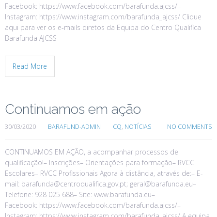
Facebook: https://www.facebook.com/barafunda.ajcss/–
Instagram: https://www.instagram.com/barafunda_ajcss/ Clique
aqui para ver os e-mails diretos da Equipa do Centro Qualifica
Barafunda AJCSS
Read More
Continuamos em ação
30/03/2020
BARAFUND-ADMIN
CQ
,
NOTÍCIAS
NO COMMENTS
CONTINUAMOS EM AÇÃO, a acompanhar processos de
qualificação!– Inscrições– Orientações para formação– RVCC
Escolares– RVCC Profissionais Agora à distância, através de:– E-
mail: barafunda@centroqualifica.gov.pt; geral@barafunda.eu–
Telefone: 928 025 688– Site: www.barafunda.eu–
Facebook: https://www.facebook.com/barafunda.ajcss/–
Instagram: https://www.instagram.com/barafunda_ajcss/ A equipa