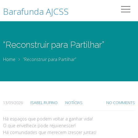
Barafunda AJCSS
“Reconstruir para Partilhar”
Home
“Reconstruir para Partilhar”
13/05/2026
ISABEL RUFINO
NOTÍCIAS
NO COMMENTS
Há espaços que podem voltar a ganhar vida!
O que envelhece pode rejuvenescer!
Há comunidades que merecem crescer juntas!