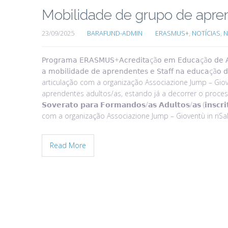
Mobilidade de grupo de apren
23/09/2025
BARAFUND-ADMIN
ERASMUS+
,
NOTÍCIAS
,
N
𝖯𝗋𝗈𝗀𝗋𝖺𝗆𝖺 𝖤𝖱𝖠𝖲𝖬𝖴𝖲+𝖠𝖼𝗋𝖾𝖽𝗂𝗍𝖺çã𝗈 𝖾𝗆 𝖤𝖽𝗎𝖼𝖺çã𝗈 𝖽𝖾 𝖠𝖽𝗎
𝖺 𝗆𝗈𝖻𝗂𝗅𝗂𝖽𝖺𝖽𝖾 𝖽𝖾 𝖺𝗉𝗋𝖾𝗇𝖽𝖾𝗇𝗍𝖾𝗌 𝖾 𝖲𝗍𝖺𝖿𝖿 𝗇𝖺 
articulação com a organização Associazione Jump – Giov
aprendentes adultos/as, estando já a decorrer o processo de
𝗦𝗼𝘃𝗲𝗿𝗮𝘁𝗼 𝗽𝗮𝗿𝗮 𝗙𝗼𝗿𝗺𝗮𝗻𝗱𝗼𝘀/𝗮𝘀 𝗔𝗱𝘂𝗹𝘁𝗼𝘀/𝗮𝘀 (𝗶𝗻𝘀𝗰
com a organização Associazione Jump – Gioventù in riS
Read More