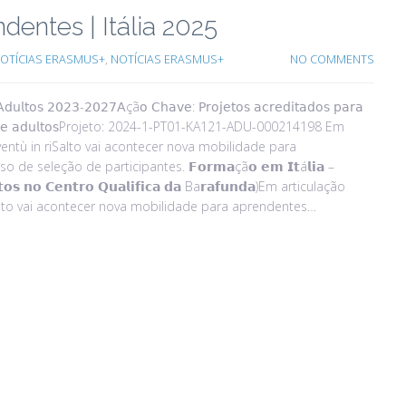
dentes | Itália 2025
OTÍCIAS ERASMUS+
,
NOTÍCIAS ERASMUS+
NO COMMENTS
𝗅𝗍𝗈𝗌 𝟤𝟢𝟤𝟥-𝟤𝟢𝟤𝟩𝖠çã𝗈 𝖢𝗁𝖺𝗏𝖾: 𝖯𝗋𝗈𝗃𝖾𝗍𝗈𝗌 𝖺𝖼𝗋𝖾𝖽𝗂𝗍𝖺𝖽𝗈𝗌 𝗉𝖺𝗋𝖺
𝖽𝗎𝖼𝖺çã𝗈 𝖽𝖾 𝖺𝖽𝗎𝗅𝗍𝗈𝗌Projeto: 2024-1-PT01-KA121-ADU-000214198 Em
entù in riSalto vai acontecer nova mobilidade para
 seleção de participantes. 𝗙𝗼𝗿𝗺𝗮çã𝗼 𝗲𝗺 𝗜𝘁á𝗹𝗶𝗮 –
𝗿𝗶𝘁𝗼𝘀 𝗻𝗼 𝗖𝗲𝗻𝘁𝗿𝗼 𝗤𝘂𝗮𝗹𝗶𝗳𝗶𝗰𝗮 𝗱𝗮 Ba𝗿𝗮𝗳𝘂𝗻𝗱𝗮)Em articulação
alto vai acontecer nova mobilidade para aprendentes…