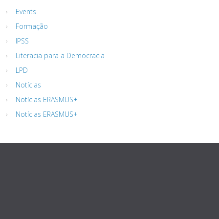
Events
Formação
IPSS
Literacia para a Democracia
LPD
Notícias
Notícias ERASMUS+
Notícias ERASMUS+