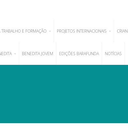
A TRABALHO E FORMAÇÃO
PROJETOS INTERNACIONAIS
CRIAN
NEDITA
BENEDITA JOVEM
EDIÇÕES BARAFUNDA
NOTÍCIAS