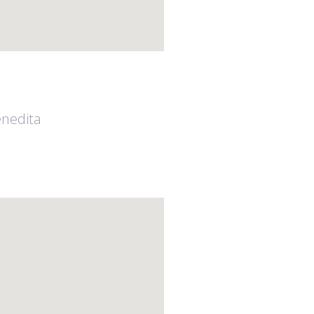
nord vpn special
nedita