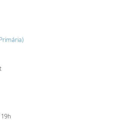
Primária)
t
– 19h