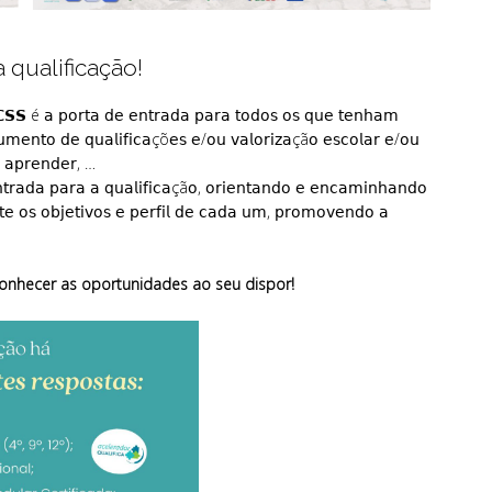
 qualificação!
𝗦𝗦 é 𝖺 𝗉𝗈𝗋𝗍𝖺 𝖽𝖾 𝖾𝗇𝗍𝗋𝖺𝖽𝖺 𝗉𝖺𝗋𝖺 𝗍𝗈𝖽𝗈𝗌 𝗈𝗌 𝗊𝗎𝖾 𝗍𝖾𝗇𝗁𝖺𝗆
𝗎𝗆𝖾𝗇𝗍𝗈 𝖽𝖾 𝗊𝗎𝖺𝗅𝗂𝖿𝗂𝖼𝖺çõ𝖾𝗌 𝖾/𝗈𝗎 𝗏𝖺𝗅𝗈𝗋𝗂𝗓𝖺çã𝗈 𝖾𝗌𝖼𝗈𝗅𝖺𝗋 𝖾/𝗈𝗎
, 𝖺𝗉𝗋𝖾𝗇𝖽𝖾𝗋, …
𝗇𝗍𝗋𝖺𝖽𝖺 𝗉𝖺𝗋𝖺 𝖺 𝗊𝗎𝖺𝗅𝗂𝖿𝗂𝖼𝖺çã𝗈, 𝗈𝗋𝗂𝖾𝗇𝗍𝖺𝗇𝖽𝗈 𝖾 𝖾𝗇𝖼𝖺𝗆𝗂𝗇𝗁𝖺𝗇𝖽𝗈
𝖾 𝗈𝗌 𝗈𝖻𝗃𝖾𝗍𝗂𝗏𝗈𝗌 𝖾 𝗉𝖾𝗋𝖿𝗂𝗅 𝖽𝖾 𝖼𝖺𝖽𝖺 𝗎𝗆, 𝗉𝗋𝗈𝗆𝗈𝗏𝖾𝗇𝖽𝗈 𝖺
onhecer as oportunidades ao seu dispor!