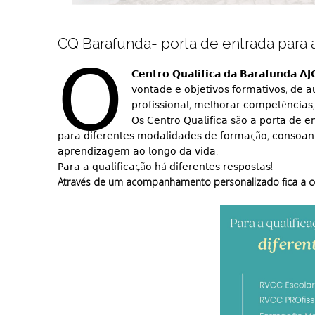
CQ Barafunda- porta de entrada para a
𝖮
𝗖𝗲𝗻𝘁𝗿𝗼 𝗤𝘂𝗮𝗹𝗶𝗳𝗶𝗰𝗮 𝗱𝗮 𝗕𝗮𝗿𝗮𝗳𝘂𝗻𝗱𝗮 𝗔𝗝
𝗏𝗈𝗇𝗍𝖺𝖽𝖾 𝖾 𝗈𝖻𝗃𝖾𝗍𝗂𝗏𝗈𝗌 𝖿𝗈𝗋𝗆𝖺𝗍𝗂𝗏𝗈𝗌, 𝖽𝖾 
𝗉𝗋𝗈𝖿𝗂𝗌𝗌𝗂𝗈𝗇𝖺𝗅, 𝗆𝖾𝗅𝗁𝗈𝗋𝖺𝗋 𝖼𝗈𝗆𝗉𝖾𝗍ê𝗇𝖼𝗂𝖺
𝖮𝗌 𝖢𝖾𝗇𝗍𝗋𝗈 𝖰𝗎𝖺𝗅𝗂𝖿𝗂𝖼𝖺 𝗌ã𝗈 𝖺 𝗉𝗈𝗋𝗍𝖺 𝖽𝖾 𝖾
𝗉𝖺𝗋𝖺 𝖽𝗂𝖿𝖾𝗋𝖾𝗇𝗍𝖾𝗌 𝗆𝗈𝖽𝖺𝗅𝗂𝖽𝖺𝖽𝖾𝗌 𝖽𝖾 𝖿𝗈𝗋𝗆𝖺çã𝗈, 𝖼𝗈𝗇𝗌𝗈𝖺𝗇
𝖺𝗉𝗋𝖾𝗇𝖽𝗂𝗓𝖺𝗀𝖾𝗆 𝖺𝗈 𝗅𝗈𝗇𝗀𝗈 𝖽𝖺 𝗏𝗂𝖽𝖺.
𝖯𝖺𝗋𝖺 𝖺 𝗊𝗎𝖺𝗅𝗂𝖿𝗂𝖼𝖺çã𝗈 𝗁á 𝖽𝗂𝖿𝖾𝗋𝖾𝗇𝗍𝖾𝗌 𝗋𝖾𝗌𝗉𝗈𝗌𝗍𝖺𝗌!
Através de um acompanhamento personalizado fica a c