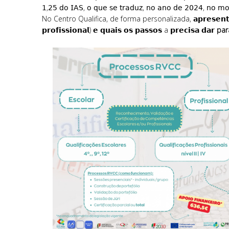
𝟣,𝟤𝟧 𝖽𝗈 𝖨𝖠𝖲, 𝗈 𝗊𝗎𝖾 𝗌𝖾 𝗍𝗋𝖺𝖽𝗎𝗓, 𝗇𝗈 𝖺𝗇𝗈 𝖽𝖾 𝟤𝟢𝟤𝟦, 𝗇𝗈 𝗆𝗈𝗇
No Centro Qualifica, de forma personalizada, 𝗮𝗽𝗿𝗲𝘀𝗲𝗻𝘁𝗮𝗺𝗼𝘀 
𝗽𝗿𝗼𝗳𝗶𝘀𝘀𝗶𝗼𝗻𝗮𝗹) 𝗲 𝗾𝘂𝗮𝗶𝘀 𝗼𝘀 𝗽𝗮𝘀𝘀𝗼𝘀 a 𝗽𝗿𝗲𝗰𝗶𝘀𝗮 𝗱𝗮𝗿
par