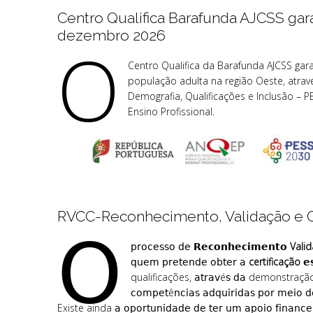
Centro Qualifica Barafunda AJCSS ga
dezembro 2026
O
Centro Qualifica da Barafunda AJCSS gar
população adulta na região Oeste, atra
Demografia, Qualificações e Inclusão – 
Ensino Profissional.
RVCC-Reconhecimento, Validação e C
𝖮
𝗉𝗋𝗈𝖼𝖾𝗌𝗌𝗈 𝖽𝖾
𝗥𝗲𝗰𝗼𝗻𝗵𝗲𝗰𝗶𝗺𝗲𝗻𝘁𝗼 Va
𝗊𝗎𝖾𝗆 𝗉𝗋𝖾𝗍𝖾𝗇𝖽𝖾 𝗈𝖻𝗍𝖾𝗋 𝖺
certificação
𝗲𝘀
qualificações, 𝖺𝗍𝗋𝖺𝗏é𝗌 𝖽𝖺 demonstração 𝖽𝖾 𝖺𝗉
𝖼𝗈𝗆𝗉𝖾𝗍ê𝗇𝖼𝗂𝖺𝗌 𝖺𝖽𝗊𝗎𝗂𝗋𝗂𝖽𝖺𝗌 𝗉𝗈𝗋 𝗆𝖾𝗂𝗈 𝖽
Existe ainda 𝖺 𝗈𝗉𝗈𝗋𝗍𝗎𝗇𝗂𝖽𝖺𝖽𝖾 𝖽𝖾 𝗍𝖾𝗋 𝗎𝗆 𝖺𝗉𝗈𝗂𝗈 𝖿𝗂𝗇𝖺𝗇𝖼𝖾𝗂𝗋