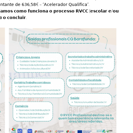
𝗍𝖺𝗇𝗍𝖾 𝖽𝖾 𝟨𝟥𝟨,𝟧𝟪€ – “𝖠𝖼𝖾𝗅𝖾𝗋𝖺𝖽𝗈𝗋 𝖰𝗎𝖺𝗅𝗂𝖿𝗂𝖼𝖺”.
𝗰𝗼𝗺𝗼 𝗳𝘂𝗻𝗰𝗶𝗼𝗻𝗮 𝗼 𝗽𝗿𝗼𝗰𝗲𝘀𝘀𝗼 𝗥𝗩𝗖𝗖 (𝗲𝘀𝗰𝗼𝗹𝗮𝗿 𝗲/𝗼𝘂
a
𝗼 𝗰𝗼𝗻𝗰𝗹𝘂𝗶𝗿.