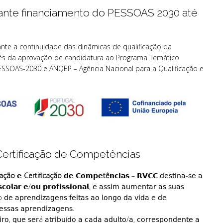
rante financiamento do PESSOAS 2030 até
ante a continuidade das dinâmicas de qualificação da
vés da aprovação de candidatura ao Programa Temático
PESSOAS-2030 e ANQEP – Agência Nacional para a Qualificação e
ertificação de Competências
lidação 𝗲 Certificação 𝗱𝗲
𝗖𝗼𝗺𝗽
𝗲tê𝗻𝗰
𝗶𝗮𝘀 – 𝗥𝗩𝗖𝗖 𝖽𝖾𝗌𝗍𝗂𝗇𝖺-𝗌𝖾 𝖺
𝗰𝗼𝗹𝗮𝗿 𝗲/𝗼𝘂 𝗽𝗿𝗼𝗳𝗶𝘀𝘀𝗶𝗼𝗻𝗮𝗹, 𝖾 𝖺𝗌𝗌𝗂𝗆 𝖺𝗎𝗆𝖾𝗇𝗍𝖺𝗋 𝖺𝗌 𝗌𝗎𝖺𝗌
𝗋𝖾𝗇𝖽𝗂𝗓𝖺𝗀𝖾𝗇𝗌 𝖿𝖾𝗂𝗍𝖺𝗌 𝖺𝗈 𝗅𝗈𝗇𝗀𝗈 𝖽𝖺 𝗏𝗂𝖽𝖺 𝖾 𝖽𝖾
𝗌𝗌𝖺𝗌 𝖺𝗉𝗋𝖾𝗇𝖽𝗂𝗓𝖺𝗀𝖾𝗇𝗌.
𝗈, 𝗊𝗎𝖾 𝗌𝖾𝗋á 𝖺𝗍𝗋𝗂𝖻𝗎í𝖽𝗈 𝖺 𝖼𝖺𝖽𝖺 𝖺𝖽𝗎𝗅𝗍𝗈/𝖺, 𝖼𝗈𝗋𝗋𝖾𝗌𝗉𝗈𝗇𝖽𝖾𝗇𝗍𝖾 𝖺