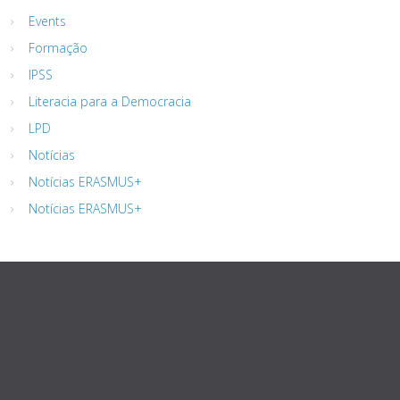
Events
Formação
IPSS
Literacia para a Democracia
LPD
Notícias
Notícias ERASMUS+
Notícias ERASMUS+