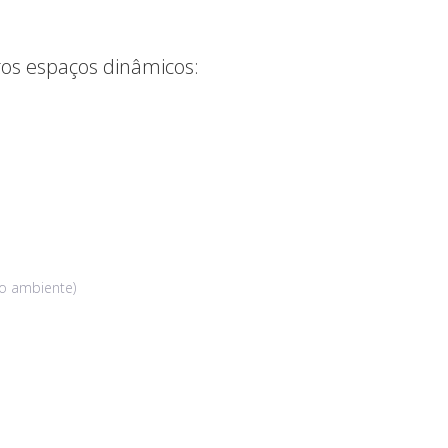
ros espaços dinâmicos:
do ambiente)