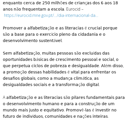
𝖾𝗇𝗊𝗎𝖺𝗇𝗍𝗈 𝖼𝖾𝗋𝖼𝖺 𝖽𝖾 𝟤𝟧𝟢 𝗆𝗂𝗅𝗁õ𝖾𝗌 𝖽𝖾 𝖼𝗋𝗂𝖺𝗇ç𝖺𝗌 𝖽𝗈𝗌 𝟨 𝖺𝗈𝗌 𝟣𝟪
𝖺𝗇𝗈𝗌 𝗇ã𝗈 𝖿𝗋𝖾𝗊𝗎𝖾𝗇𝗍𝖺𝗆 𝖺 𝖾𝗌𝖼𝗈𝗅𝖺. Eurocid –
https://eurocid.mne.gov.pt/…/dia-internacional-da…
𝖯𝗋𝗈𝗆𝗈𝗏𝖾𝗋 𝖺 𝖺𝗅𝖿𝖺𝖻𝖾𝗍𝗂𝗓𝖺çã𝗈 𝖾 𝖺𝗌 𝗅𝗂𝗍𝖾𝗋𝖺𝖼𝗂𝖺𝗌 é 𝖼𝗋𝗎𝖼𝗂𝖺𝗅 𝗉𝗈𝗋𝗊𝗎𝖾
𝗌ã𝗈 𝖺 𝖻𝖺𝗌𝖾 𝗉𝖺𝗋𝖺 𝗈 𝖾𝗑𝖾𝗋𝖼í𝖼𝗂𝗈 𝗉𝗅𝖾𝗇𝗈 𝖽𝖺 𝖼𝗂𝖽𝖺𝖽𝖺𝗇𝗂𝖺 𝖾 𝗈
𝖽𝖾𝗌𝖾𝗇𝗏𝗈𝗅𝗏𝗂𝗆𝖾𝗇𝗍𝗈 𝗌𝗎𝗌𝗍𝖾𝗇𝗍á𝗏𝖾𝗅.
𝖲𝖾𝗆 𝖺𝗅𝖿𝖺𝖻𝖾𝗍𝗂𝗓𝖺çã𝗈, 𝗆𝗎𝗂𝗍𝖺𝗌 𝗉𝖾𝗌𝗌𝗈𝖺𝗌 𝗌ã𝗈 𝖾𝗑𝖼𝗅𝗎í𝖽𝖺𝗌 𝖽𝖺𝗌
𝗈𝗉𝗈𝗋𝗍𝗎𝗇𝗂𝖽𝖺𝖽𝖾𝗌 𝖻á𝗌𝗂𝖼𝖺𝗌 𝖽𝖾 𝖼𝗋𝖾𝗌𝖼𝗂𝗆𝖾𝗇𝗍𝗈 𝗉𝖾𝗌𝗌𝗈𝖺𝗅 𝖾 𝗌𝗈𝖼𝗂𝖺𝗅, 𝗈
𝗊𝗎𝖾 𝗉𝖾𝗋𝗉𝖾𝗍𝗎𝖺 𝖼𝗂𝖼𝗅𝗈𝗌 𝖽𝖾 𝗉𝗈𝖻𝗋𝖾𝗓𝖺 𝖾 𝖽𝖾𝗌𝗂𝗀𝗎𝖺𝗅𝖽𝖺𝖽𝖾. 𝖠𝗅é𝗆 𝖽𝗂𝗌𝗌𝗈,
𝖺 𝗉𝗋𝗈𝗆𝗈çã𝗈 𝖽𝖾𝗌𝗌𝖺𝗌 𝗁𝖺𝖻𝗂𝗅𝗂𝖽𝖺𝖽𝖾𝗌 é 𝗏𝗂𝗍𝖺𝗅 𝗉𝖺𝗋𝖺 𝖾𝗇𝖿𝗋𝖾𝗇𝗍𝖺𝗋 𝗈𝗌
𝖽𝖾𝗌𝖺𝖿𝗂𝗈𝗌 𝗀𝗅𝗈𝖻𝖺𝗂𝗌, 𝖼𝗈𝗆𝗈 𝖺 𝗆𝗎𝖽𝖺𝗇ç𝖺 𝖼𝗅𝗂𝗆á𝗍𝗂𝖼𝖺, 𝖺𝗌
𝖽𝖾𝗌𝗂𝗀𝗎𝖺𝗅𝖽𝖺𝖽𝖾𝗌 𝗌𝗈𝖼𝗂𝖺𝗂𝗌 𝖾 𝖺 𝗍𝗋𝖺𝗇𝗌𝖿𝗈𝗋𝗆𝖺çã𝗈 𝖽𝗂𝗀𝗂𝗍𝖺𝗅.
A 𝖺𝗅𝖿𝖺𝖻𝖾𝗍𝗂𝗓𝖺çã𝗈 𝖾 𝖺𝗌 𝗅𝗂𝗍𝖾𝗋𝖺𝖼𝗂𝖺𝗌 𝗌ã𝗈 𝗉𝗂𝗅𝖺𝗋𝖾𝗌 𝖿𝗎𝗇𝖽𝖺𝗆𝖾𝗇𝗍𝖺𝗂𝗌 𝗉𝖺𝗋𝖺
𝗈 𝖽𝖾𝗌𝖾𝗇𝗏𝗈𝗅𝗏𝗂𝗆𝖾𝗇𝗍𝗈 𝗁𝗎𝗆𝖺𝗇𝗈 𝖾 𝗉𝖺𝗋𝖺 𝖺 𝖼𝗈𝗇𝗌𝗍𝗋𝗎çã𝗈 𝖽𝖾 𝗎𝗆
𝗆𝗎𝗇𝖽𝗈 𝗆𝖺𝗂𝗌 𝗃𝗎𝗌𝗍𝗈 𝖾 𝖾𝗊𝗎𝗂𝗍𝖺𝗍𝗂𝗏𝗈. 𝖯𝗋𝗈𝗆𝗈𝗏ê-𝗅𝖺𝗌 é 𝗂𝗇𝗏𝖾𝗌𝗍𝗂𝗋 𝗇𝗈
𝖿𝗎𝗍𝗎𝗋𝗈 𝖽𝖾 𝗂𝗇𝖽𝗂𝗏í𝖽𝗎𝗈𝗌, 𝖼𝗈𝗆𝗎𝗇𝗂𝖽𝖺𝖽𝖾𝗌 𝖾 𝗇𝖺çõ𝖾𝗌 𝗂𝗇𝗍𝖾𝗂𝗋𝖺𝗌.