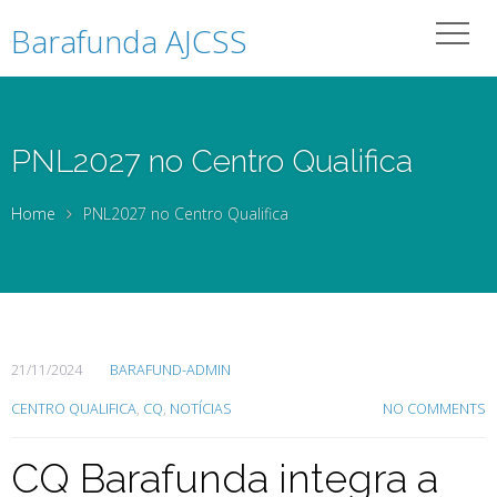
Barafunda AJCSS
PNL2027 no Centro Qualifica
Home
PNL2027 no Centro Qualifica
21/11/2024
BARAFUND-ADMIN
CENTRO QUALIFICA
,
CQ
,
NOTÍCIAS
NO COMMENTS
CQ Barafunda integra a