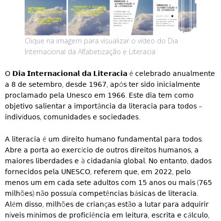
Clique na imagem para visualizar o vídeo do Dia
Internacional da Alfabetização e Literacia
𝖮 𝗗𝗶𝗮 𝗜𝗻𝘁𝗲𝗿𝗻𝗮𝗰𝗶𝗼𝗻𝗮𝗹 𝗱𝗮 𝗟𝗶𝘁𝗲𝗿𝗮𝗰𝗶𝗮 é 𝖼𝖾𝗅𝖾𝖻𝗋𝖺𝖽𝗈 𝖺𝗇𝗎𝖺𝗅𝗆𝖾𝗇𝗍𝖾
𝖺 𝟪 𝖽𝖾 𝗌𝖾𝗍𝖾𝗆𝖻𝗋𝗈, 𝖽𝖾𝗌𝖽𝖾 𝟣𝟫𝟨𝟩, 𝖺𝗉ó𝗌 𝗍𝖾𝗋 𝗌𝗂𝖽𝗈 𝗂𝗇𝗂𝖼𝗂𝖺𝗅𝗆𝖾𝗇𝗍𝖾
𝗉𝗋𝗈𝖼𝗅𝖺𝗆𝖺𝖽𝗈 𝗉𝖾𝗅𝖺 𝖴𝗇𝖾𝗌𝖼𝗈 𝖾𝗆 𝟣𝟫𝟨𝟨. 𝖤𝗌𝗍𝖾 𝖽𝗂𝖺 𝗍𝖾𝗆 𝖼𝗈𝗆𝗈
𝗈𝖻𝗃𝖾𝗍𝗂𝗏𝗈 𝗌𝖺𝗅𝗂𝖾𝗇𝗍𝖺𝗋 𝖺 𝗂𝗆𝗉𝗈𝗋𝗍â𝗇𝖼𝗂𝖺 𝖽𝖺 𝗅𝗂𝗍𝖾𝗋𝖺𝖼𝗂𝖺 𝗉𝖺𝗋𝖺 𝗍𝗈𝖽𝗈𝗌 –
𝗂𝗇𝖽𝗂𝗏í𝖽𝗎𝗈𝗌, 𝖼𝗈𝗆𝗎𝗇𝗂𝖽𝖺𝖽𝖾𝗌 𝖾 𝗌𝗈𝖼𝗂𝖾𝖽𝖺𝖽𝖾𝗌.
𝖠 𝗅𝗂𝗍𝖾𝗋𝖺𝖼𝗂𝖺 é 𝗎𝗆 𝖽𝗂𝗋𝖾𝗂𝗍𝗈 𝗁𝗎𝗆𝖺𝗇𝗈 𝖿𝗎𝗇𝖽𝖺𝗆𝖾𝗇𝗍𝖺𝗅 𝗉𝖺𝗋𝖺 𝗍𝗈𝖽𝗈𝗌.
𝖠𝖻𝗋𝖾 𝖺 𝗉𝗈𝗋𝗍𝖺 𝖺𝗈 𝖾𝗑𝖾𝗋𝖼í𝖼𝗂𝗈 𝖽𝖾 𝗈𝗎𝗍𝗋𝗈𝗌 𝖽𝗂𝗋𝖾𝗂𝗍𝗈𝗌 𝗁𝗎𝗆𝖺𝗇𝗈𝗌, 𝖺
𝗆𝖺𝗂𝗈𝗋𝖾𝗌 𝗅𝗂𝖻𝖾𝗋𝖽𝖺𝖽𝖾𝗌 𝖾 à 𝖼𝗂𝖽𝖺𝖽𝖺𝗇𝗂𝖺 𝗀𝗅𝗈𝖻𝖺𝗅. 𝖭𝗈 𝖾𝗇𝗍𝖺𝗇𝗍𝗈, 𝖽𝖺𝖽𝗈𝗌
𝖿𝗈𝗋𝗇𝖾𝖼𝗂𝖽𝗈𝗌 𝗉𝖾𝗅𝖺 𝖴𝖭𝖤𝖲𝖢𝖮, 𝗋𝖾𝖿𝖾𝗋𝖾𝗆 𝗊𝗎𝖾, 𝖾𝗆 𝟤𝟢𝟤𝟤, 𝗉𝖾𝗅𝗈
𝗆𝖾𝗇𝗈𝗌 𝗎𝗆 𝖾𝗆 𝖼𝖺𝖽𝖺 𝗌𝖾𝗍𝖾 𝖺𝖽𝗎𝗅𝗍𝗈𝗌 𝖼𝗈𝗆 𝟣𝟧 𝖺𝗇𝗈𝗌 𝗈𝗎 𝗆𝖺𝗂𝗌 (𝟩𝟨𝟧
𝗆𝗂𝗅𝗁õ𝖾𝗌) 𝗇ã𝗈 𝗉𝗈𝗌𝗌𝗎í𝖺 𝖼𝗈𝗆𝗉𝖾𝗍ê𝗇𝖼𝗂𝖺𝗌 𝖻á𝗌𝗂𝖼𝖺𝗌 𝖽𝖾 𝗅𝗂𝗍𝖾𝗋𝖺𝖼𝗂𝖺.
𝖠𝗅é𝗆 𝖽𝗂𝗌𝗌𝗈, 𝗆𝗂𝗅𝗁õ𝖾𝗌 𝖽𝖾 𝖼𝗋𝗂𝖺𝗇ç𝖺𝗌 𝖾𝗌𝗍ã𝗈 𝖺 𝗅𝗎𝗍𝖺𝗋 𝗉𝖺𝗋𝖺 𝖺𝖽𝗊𝗎𝗂𝗋𝗂𝗋
𝗇í𝗏𝖾𝗂𝗌 𝗆í𝗇𝗂𝗆𝗈𝗌 𝖽𝖾 𝗉𝗋𝗈𝖿𝗂𝖼𝗂ê𝗇𝖼𝗂𝖺 𝖾𝗆 𝗅𝖾𝗂𝗍𝗎𝗋𝖺, 𝖾𝗌𝖼𝗋𝗂𝗍𝖺 𝖾 𝖼á𝗅𝖼𝗎𝗅𝗈,