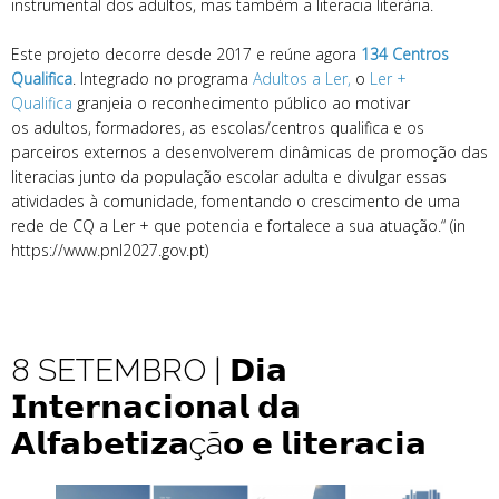
instrumental dos adultos, mas também a literacia literária.
Este projeto decorre desde 2017 e reúne agora
134 Centros
Qualifica
. Integrado no programa
Adultos a Ler,
o
Ler +
Qualifica
granjeia o reconhecimento público ao motivar
os adultos, formadores, as escolas/centros qualifica e os
parceiros externos a desenvolverem dinâmicas de promoção das
literacias junto da população escolar adulta e divulgar essas
atividades à comunidade, fomentando o crescimento de uma
rede de CQ a Ler + que potencia e fortalece a sua atuação.“ (in
https://www.pnl2027.gov.pt)
8 SETEMBRO | 𝗗𝗶𝗮
𝗜𝗻𝘁𝗲𝗿𝗻𝗮𝗰𝗶𝗼𝗻𝗮𝗹 𝗱𝗮
𝗔𝗹𝗳𝗮𝗯𝗲𝘁𝗶𝘇𝗮çã𝗼 𝗲 𝗹𝗶𝘁𝗲𝗿𝗮𝗰𝗶𝗮