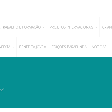
A TRABALHO E FORMAÇÃO
PROJETOS INTERNACIONAIS
CRIAN
NEDITA
BENEDITA JOVEM
EDIÇÕES BARAFUNDA
NOTÍCIAS
de”