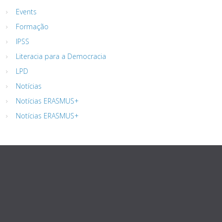
Events
Formação
IPSS
Literacia para a Democracia
LPD
Notícias
Notícias ERASMUS+
Notícias ERASMUS+