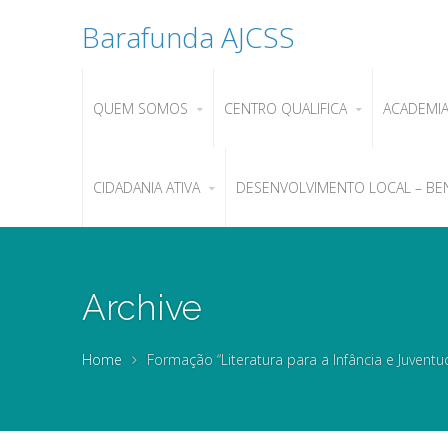
Barafunda AJCSS
QUEM SOMOS
CENTRO QUALIFICA
ACADEMI
CIDADANIA ATIVA
DESENVOLVIMENTO LOCAL – BE
Archive
Home
Formação “Literatura para a Infância e Juventu