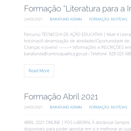
Formação “Literatura para a I
24/03/2021
BARAFUND-ADMIN
FORMAÇÃO
,
NOTÍCIAS
Percurso TÉCNICO/A DE AÇÃO EDUCATIVA | Nível 4 Literatu
histórias!A dinamização de atividades!Oportunidade de
Crianças e Jovens! ——–+ Informações e INSCRIÇÕES em: 
barafunda@centroqualifica.gov.pt– Telefone: 928 025 68
Read More
Formação Abril 2021
24/03/2021
BARAFUND-ADMIN
FORMAÇÃO
,
NOTÍCIAS
ABRIL 2021 ONLINE | PÓS-LABORAL À distância! Sempre p
disponíveis para poder apostar em si e melhorar as sua