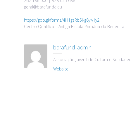
262 186 000 | 928 025 688
geral@barafunda.eu
https://goo.gl/forms/4H1gsRb5Kg8yiv1y2
Centro Qualifica – Antiga Escola Primária da Benedita
barafund-admin
Associação Juvenil de Cultura e Solidarie
Website