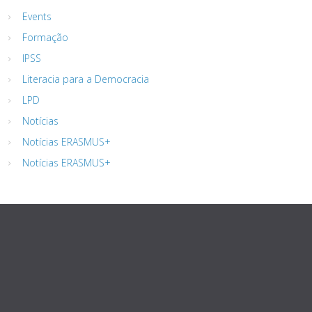
Events
Formação
IPSS
Literacia para a Democracia
LPD
Notícias
Notícias ERASMUS+
Notícias ERASMUS+