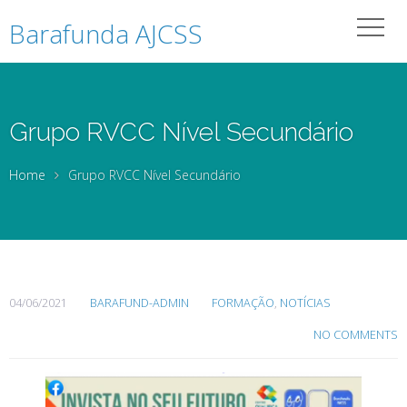
Barafunda AJCSS
Grupo RVCC Nível Secundário
Home
Grupo RVCC Nível Secundário
04/06/2021
BARAFUND-ADMIN
FORMAÇÃO
,
NOTÍCIAS
NO COMMENTS