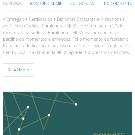
03/01/2020
BARAFUND-ADMIN
CQ
,
NOTÍCIAS
NO COMMENTS
A Entrega de Certificados e Diplomas Escolares e Profissionais,
do Centro Qualifica Barafunda – AJCSS, decorreu no dia 20 de
dezembro na sede da Barafunda – AJCSS. Foi uma noite de
partilha de momentos e emoções. Foi o momento de festejar o
trabalho, a dedicação, o sucesso e a aprendizagem! A equipa do
Centro Qualifica Barafunda AJCSS agradece a presença de todos.
Read More