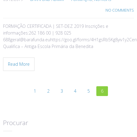
NO COMMENTS
FORMAÇÃO CERTIFICADA | SET-DEZ 2019 Inscrições e
informações:262 186 00 | 928 025
688geral@barafunda.euhttps://goo.gl/forms/4H1gsRb5Kg8yiv1y2Cen
Qualifica – Antiga Escola Primária da Benedita
Read More
1
2
3
4
5
6
Procurar